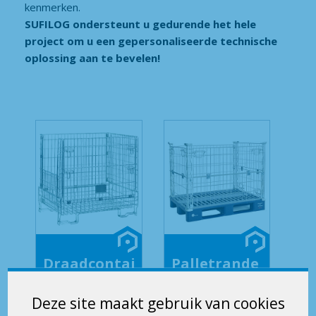
kenmerken.
SUFILOG ondersteunt u gedurende het hele
project om u een gepersonaliseerde technische
oplossing aan te bevelen!
Draadcontai
Palletrande
ner – BRG
n Picking
Voor
specifiek
Deze site maakt gebruik van cookies
rackgebruik