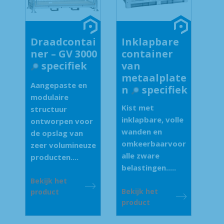
Draadcontai
Inklapbare
ner – GV 3000
container
specifiek
van
metaalplate
Aangepaste en
n
specifiek
modulaire
Kist met
structuur
inklapbare, volle
ontworpen voor
wanden en
de opslag van
omkeerbaarvoor
zeer volumineuze
alle zware
producten....
belastingen.....
Bekijk het
Bekijk het
product
product