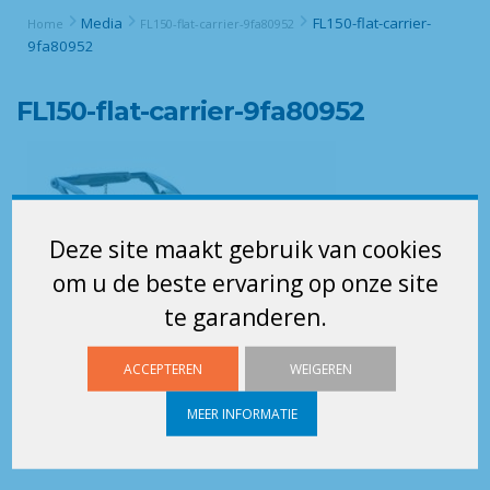
Media
FL150-flat-carrier-
Home
FL150-flat-carrier-9fa80952
9fa80952
FL150-flat-carrier-9fa80952
Deze site maakt gebruik van cookies
om u de beste ervaring op onze site
te garanderen.
ACCEPTEREN
WEIGEREN
MEER INFORMATIE