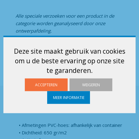
Alle speciale verzoeken voor een product in de
categorie
worden geanalyseerd door onze
ontwerpafdeling.
PVC-
Deze site maakt gebruik van cookies
EEN OFFERTE AANVRAGEN
HOES
om u de beste ervaring op onze site
aantal
te garanderen.
ACCEPTEREN
WEIGEREN
Technische details
MEER INFORMATIE
PVC-HOES :
Afmetingen PVC-hoes: afhankelijk van container
Dichtheid: 650 gr/m2