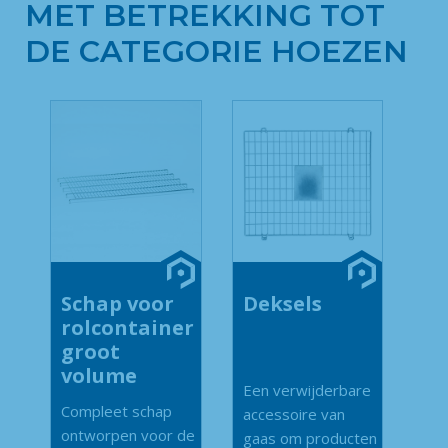
MET BETREKKING TOT
DE CATEGORIE HOEZEN
Schap voor
Deksels
rolcontainer
groot
volume
Een verwijderbare
Compleet schap
accessoire van
ontworpen voor de
gaas om producten