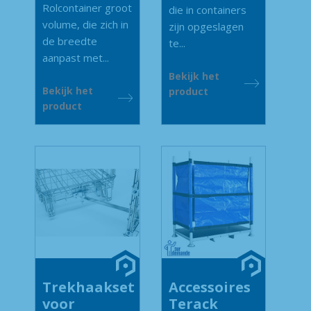
Rolcontainer groot
die in containers
volume, die zich in
zijn opgeslagen
de breedte
te...
aanpast met...
Bekijk het
Bekijk het
product
product
Trekhaakset
Accessoires
voor
Terack