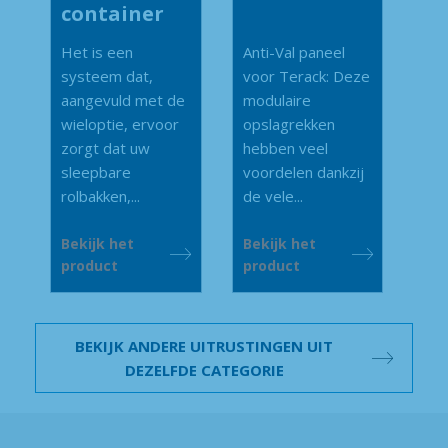
container
Het is een
Anti-Val paneel
systeem dat,
voor Terack: Deze
aangevuld met de
modulaire
wieloptie, ervoor
opslagrekken
zorgt dat uw
hebben veel
sleepbare
voordelen dankzij
rolbakken,...
de vele...
Bekijk het
Bekijk het
product
product
BEKIJK ANDERE UITRUSTINGEN UIT
DEZELFDE CATEGORIE