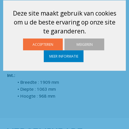
Scheidingswand
Bodemplaat
Deze site maakt gebruik van cookies
Afmetingen
om u de beste ervaring op onze site
te garanderen.
Ext.:
Breedte : 1976 mm
ACCEPTEREN
WEIGEREN
Diepte : 1130 mm
Hoogte : 1114 mm
MEER INFORMATIE
Int.:
Breedte : 1909 mm
Diepte : 1063 mm
Hoogte : 968 mm