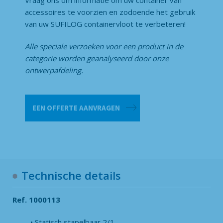
Vraag ons om informatie om uw container van
accessoires te voorzien en zodoende het gebruik
van uw SUFILOG containervloot te verbeteren!
Alle speciale verzoeken voor een product in de
categorie
worden geanalyseerd door onze
ontwerpafdeling.
Container
EEN OFFERTE AANVRAGEN
GV
2000
aantal
Technische details
Ref. 1000113
Statisch stapelbaar 2/1