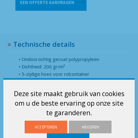
EEN OFFERTE AANVRAGEN
voor
rolcontainers
aantal
Technische details
Ondoorzichtig gecoat polypropyleen
Dichtheid: 200 gr/m²
5-zijdige hoes voor rolcontainer
Multi-rotaties
Tegen UV-straling
Deze site maakt gebruik van cookies
Hoge weerstand
om u de beste ervaring op onze site
Lavable
Wasbaar
te garanderen.
Dubbel geïnjecteerde ritssluiting
ACCEPTEREN
WEIGEREN
Etikethouder 160 x 160 mm van doorzichtig PVC