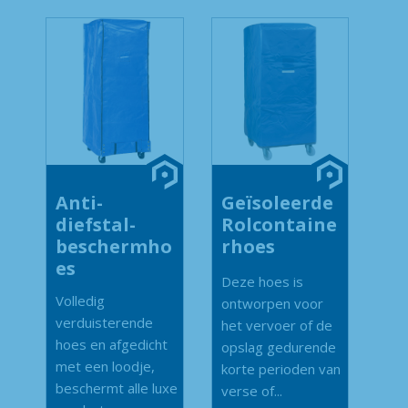
Anti-
Geïsoleerde
diefstal-
Rolcontaine
beschermho
rhoes
es
Deze hoes is
Volledig
ontworpen voor
verduisterende
het vervoer of de
hoes en afgedicht
opslag gedurende
met een loodje,
korte perioden van
beschermt alle luxe
verse of...