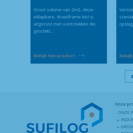
Groot volume van 2m3, deze
Verste
inklapbare, draadframe kist is
standa
uitgerust met voetstukken die
opslag 
geschikt...
Bekijk het product
Bekij
Onze pr
ONZE 
INDU
GROO