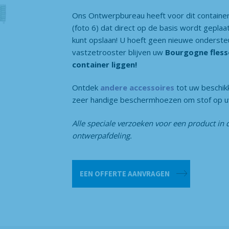
Ons Ontwerpbureau heeft voor dit contain
(foto 6) dat direct op de basis wordt gepla
kunt opslaan! U hoeft geen nieuwe ondersteu
vastzetrooster blijven uw
Bourgogne fless
container liggen!
Ontdek
andere accessoires
tot uw beschik
zeer handige beschermhoezen om stof op u
Alle speciale verzoeken voor een product in 
ontwerpafdeling.
Draadcontainer
EEN OFFERTE AANVRAGEN
-
Bordeaux
600
4/1
aantal