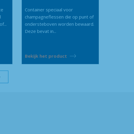
te
Container speciaal voor
l
champagneflessen die op punt of
f...
ondersteboven worden bewaard.
Deze bevat in...
Bekijk het product