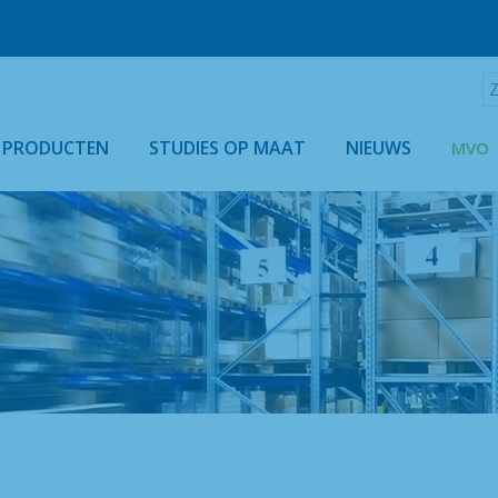
Z
:
 PRODUCTEN
STUDIES OP MAAT
NIEUWS
MVO
ONZE PRODUCTEN PER ASSORTIMENT
UITRUSTINGEN VOOR DETAILHANDEL
GEÏSOLEERDE KASTEN & AFDEKKINGEN