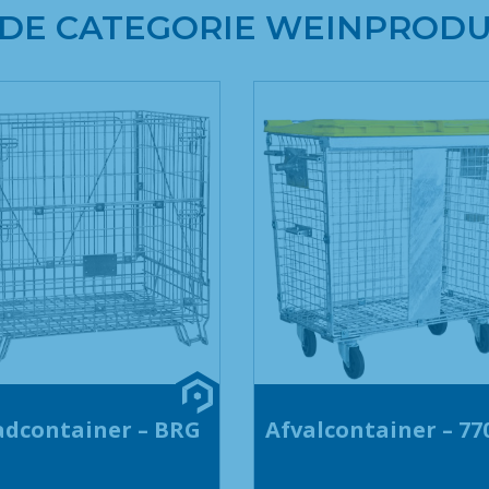
 DE CATEGORIE WEINPROD
dcontainer – BRG
Afvalcontainer – 77