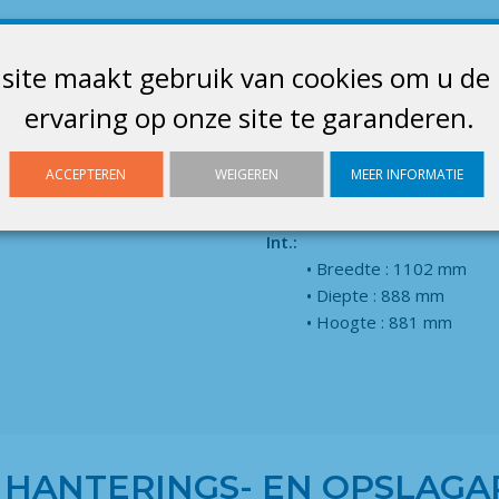
Afmetingen
site maakt gebruik van cookies om u de
Ext.:
ervaring op onze site te garanderen.
Breedte : 1198 mm
Diepte : 939 mm
Hoogte : 1018 mm
ACCEPTEREN
WEIGEREN
MEER INFORMATIE
Int.:
Breedte : 1102 mm
Diepte : 888 mm
Hoogte : 881 mm
 HANTERINGS- EN OPSLAG