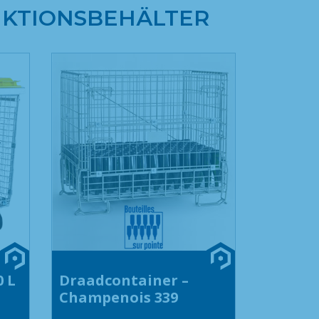
UKTIONSBEHÄLTER
0 L
Draadcontainer –
Champenois 339