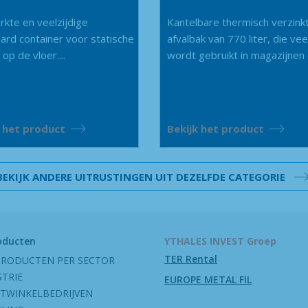
rkte en veelzijdige
Kantelbare thermisch verzink
ard container voor statische
afvalbak van 770 liter, die vee
op de vloer....
wordt gebruikt in magazijnen o
k het product
Bekijk het product
BEKIJK ANDERE UITRUSTINGEN UIT DEZELFDE CATEGORIE
oducten
YTHALES INVEST Groep
TER Rental
PRODUCTEN PER SECTOR
STRIE
EUROPE METAL FIL
TWINKELBEDRIJVEN