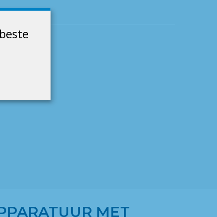
 beste
APPARATUUR MET