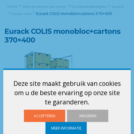
Home
Onze producten per sector
Grootwinkelbedrijven
Euracks
Eurack COLIS monobloc+cartons 370×400
Eurack Colis
Eurack COLIS monobloc+cartons
370×400
Deze site maakt gebruik van cookies
om u de beste ervaring op onze site
te garanderen.
ACCEPTEREN
WEIGEREN
MEER INFORMATIE