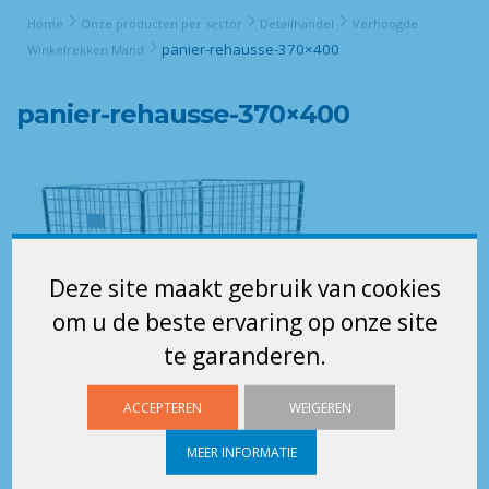
Home
Onze producten per sector
Detailhandel
Verhoogde
panier-rehausse-370×400
Winkelrekken Mand
panier-rehausse-370×400
Deze site maakt gebruik van cookies
om u de beste ervaring op onze site
te garanderen.
ACCEPTEREN
WEIGEREN
MEER INFORMATIE