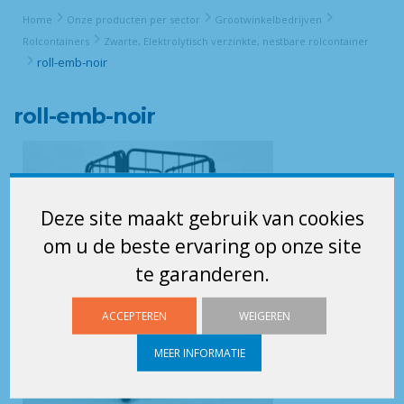
Home
Onze producten per sector
Grootwinkelbedrijven
Rolcontainers
Zwarte, Elektrolytisch verzinkte, nestbare rolcontainer
roll-emb-noir
roll-emb-noir
Deze site maakt gebruik van cookies
om u de beste ervaring op onze site
te garanderen.
ACCEPTEREN
WEIGEREN
MEER INFORMATIE